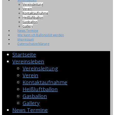
Vereinsleben
Vereinsleitung
Verein
Kontaktaufnahme
Heißluftballon
Gasballon
Gallery
News Termine
Wie kann ich Ballonpilot werden
Impressum
Datenschutzerklärung
Startseite
Vereinsleben
Vereinsleitung
Verein
Kontaktaufnahme
Heißluftballon
Gasballon
Gallery
News Termine