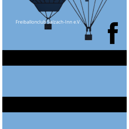
Freiballonclub Salzach-Inn e.V.