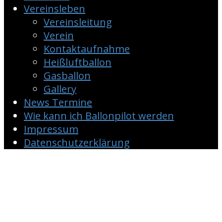
Vereinsleben
Vereinsleitung
Verein
Kontaktaufnahme
Heißluftballon
Gasballon
Gallery
News Termine
Wie kann ich Ballonpilot werden
Impressum
Datenschutzerklärung